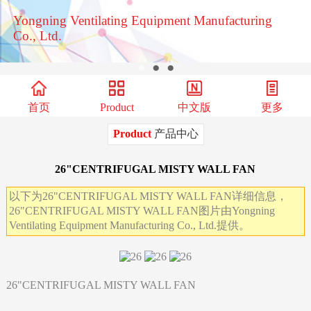
Yongning Ventilating Equipment Manufacturing
Co., Ltd.
●
●
●
首页
Product
中文版
更多
Product
产品中心
26"CENTRIFUGAL MISTY WALL FAN
以下为26"CENTRIFUGAL MISTY WALL FAN详细信息，
26"CENTRIFUGAL MISTY WALL FAN图片由Yongning
Ventilating Equipment Manufacturing Co., Ltd.提供。
26"CENTRIFUGAL MISTY WALL FAN