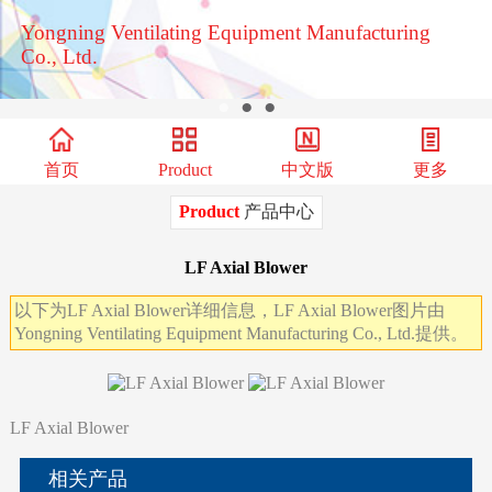
Yongning Ventilating Equipment Manufacturing
Co., Ltd.
●
●
●
首页
Product
中文版
更多
Product
产品中心
LF Axial Blower
以下为LF Axial Blower详细信息，LF Axial Blower图片由
Yongning Ventilating Equipment Manufacturing Co., Ltd.提供。
LF Axial Blower
相关产品