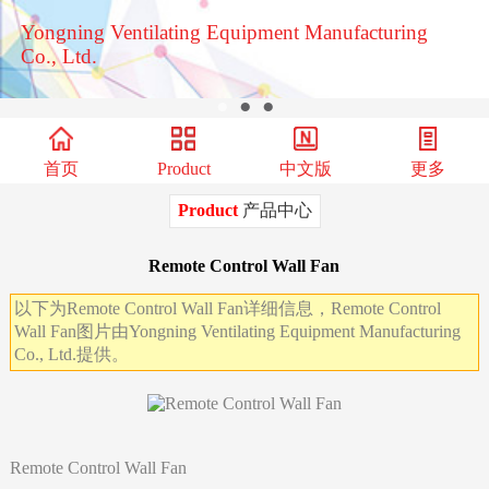
Yongning Ventilating Equipment Manufacturing
Co., Ltd.
●
●
●
首页
Product
中文版
更多
Product
产品中心
Remote Control Wall Fan
以下为Remote Control Wall Fan详细信息，Remote Control
Wall Fan图片由Yongning Ventilating Equipment Manufacturing
Co., Ltd.提供。
Remote Control Wall Fan