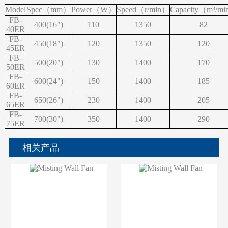
Model
Spec（mm）
Power（W）
Speed（r/min）
Capacity（m³/m
FB-
400(16")
110
1350
82
40ER
FB-
450(18")
120
1350
120
45ER
FB-
500(20")
130
1400
170
50ER
FB-
600(24")
150
1400
185
60ER
FB-
650(26")
230
1400
205
65ER
FB-
700(30")
350
1400
290
75ER
相关产品