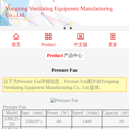
Yongning Ventilating Equipment Manufacturing
Co., Ltd.
●
●
●
首页
Product
中文版
更多
Product
产品中心
Pressure Fan
以下为Pressure Fan详细信息，Pressure Fan图片由Yongning
Ventilating Equipment Manufacturing Co., Ltd.提供。
Pressure Fan
Model
Spec（mm）
Power（W）
Speed（r/min）
Capacity（m³
APK25-
250(10")
60
1400
19
5D